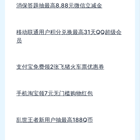
消保答题抽最高8.88元微信立减金
移动联通用户积分兑换最高31天QQ超级会
员
支付宝免费领2张飞猪火车票优惠券
手机淘宝领7元无门槛购物红包
乱世王者新用户抽最高188Q币