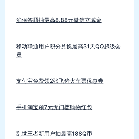
消保答题抽最高8.88元微信立减金
移动联通用户积分兑换最高31天QQ超级会
员
支付宝免费领2张飞猪火车票优惠券
手机淘宝领7元无门槛购物红包
乱世王者新用户抽最高188Q币