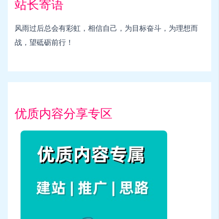
站长寄语
风雨过后总会有彩虹，相信自己，为目标奋斗，为理想而
战，望砥砺前行！
优质内容分享专区