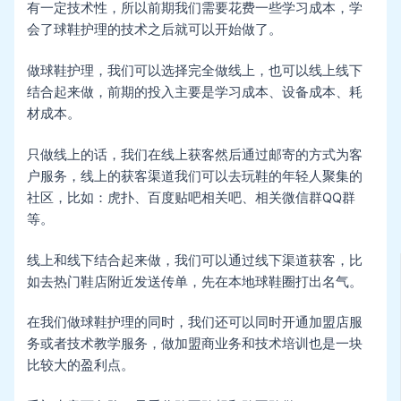
有一定技术性，所以前期我们需要花费一些学习成本，学
会了球鞋护理的技术之后就可以开始做了。
做球鞋护理，我们可以选择完全做线上，也可以线上线下
结合起来做，前期的投入主要是学习成本、设备成本、耗
材成本。
只做线上的话，我们在线上获客然后通过邮寄的方式为客
户服务，线上的获客渠道我们可以去玩鞋的年轻人聚集的
社区，比如：虎扑、百度贴吧相关吧、相关微信群QQ群
等。
线上和线下结合起来做，我们可以通过线下渠道获客，比
如去热门鞋店附近发送传单，先在本地球鞋圈打出名气。
在我们做球鞋护理的同时，我们还可以同时开通加盟店服
务或者技术教学服务，做加盟商业务和技术培训也是一块
比较大的盈利点。