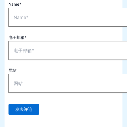
Name*
电子邮箱*
网站