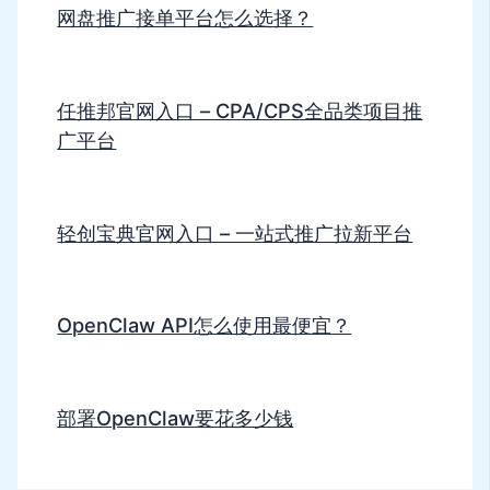
网盘推广接单平台怎么选择？
任推邦官网入口 – CPA/CPS全品类项目推
广平台
轻创宝典官网入口 – 一站式推广拉新平台
OpenClaw API怎么使用最便宜？
部署OpenClaw要花多少钱