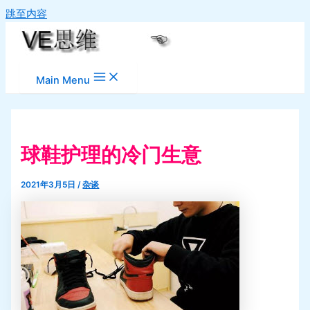
跳至内容
Main Menu
球鞋护理的冷门生意
2021年3月5日
/
杂谈