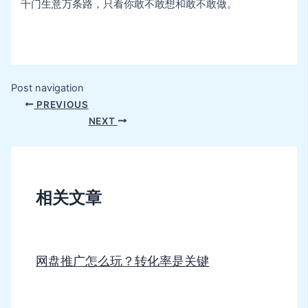
千门生意万条路，只看你敢不敢想和敢不敢做。
Post navigation
PREVIOUS
NEXT
相关文章
网盘推广怎么玩？转化率是关键