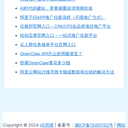
AI时代的建站，更要侧重提供情绪价值
阿里千问APP推广拉新流程（不限推广方式）
任推邦官网入口 – CPA/CPS全品类项目推广平台
轻创宝典官网入口 – 一站式推广拉新平台
众人帮任务做单平台官网入口
OpenClaw API怎么使用最便宜？
部署OpenClaw要花多少钱
阿里云网站迁移导致卡顿或数据库出错的解决方法
Copyright © 2024
VE思维
| 备案号：
湘ICP备15001102号
|
网站