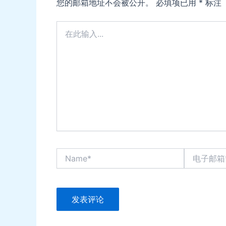
您的邮箱地址不会被公开。
必填项已用
*
标注
在
此
输
入...
Name*
电
子
邮
箱
*