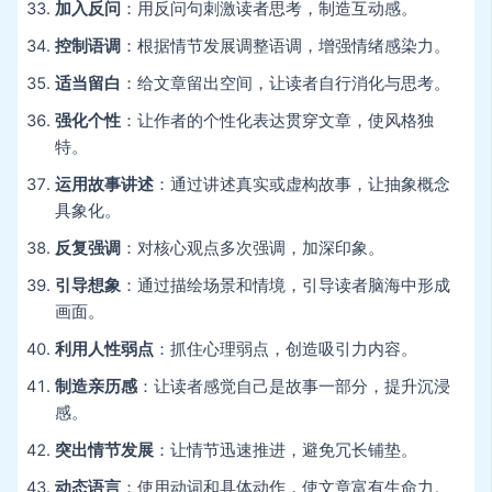
加入反问
：用反问句刺激读者思考，制造互动感。
控制语调
：根据情节发展调整语调，增强情绪感染力。
适当留白
：给文章留出空间，让读者自行消化与思考。
强化个性
：让作者的个性化表达贯穿文章，使风格独
特。
运用故事讲述
：通过讲述真实或虚构故事，让抽象概念
具象化。
反复强调
：对核心观点多次强调，加深印象。
引导想象
：通过描绘场景和情境，引导读者脑海中形成
画面。
利用人性弱点
：抓住心理弱点，创造吸引力内容。
制造亲历感
：让读者感觉自己是故事一部分，提升沉浸
感。
突出情节发展
：让情节迅速推进，避免冗长铺垫。
动态语言
：使用动词和具体动作，使文章富有生命力。