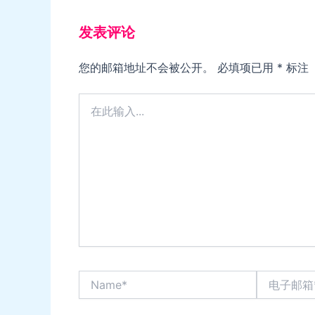
发表评论
您的邮箱地址不会被公开。
必填项已用
*
标注
在
此
输
入...
Name*
电
子
邮