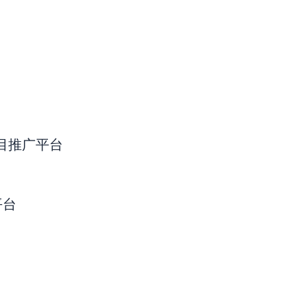
项目推广平台
平台