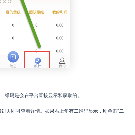
二维码是会在平台直接显示和获取的。
” ，点进去即可查看详情。如果右上角有二维码显示，则单击“二