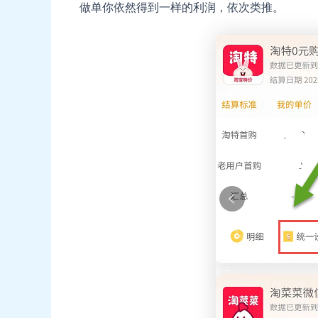
做单你依然得到一样的利润，依次类推。