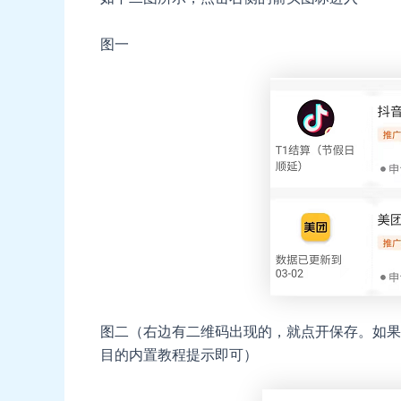
图一
图二（右边有二维码出现的，就点开保存。如果
目的内置教程提示即可）