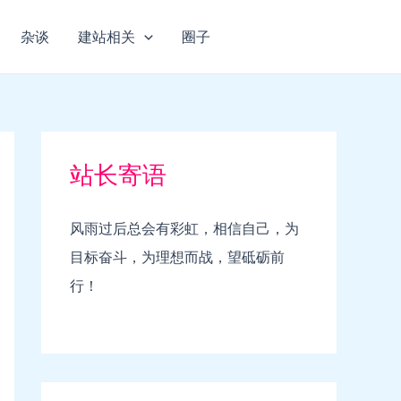
杂谈
建站相关
圈子
站长寄语
风雨过后总会有彩虹，相信自己，为
目标奋斗，为理想而战，望砥砺前
行！