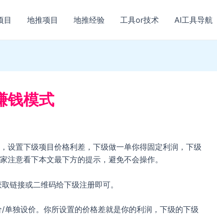
项目
地推项目
地推经验
工具or技术
AI工具导航
赚钱模式
，设置下级项目价格利差，下级做一单你得固定利润，下级
家注意看下本文最下方的提示，避免不会操作。
，获取链接或二维码给下级注册即可。
一设价/单独设价。你所设置的价格差就是你的利润，下级的下级