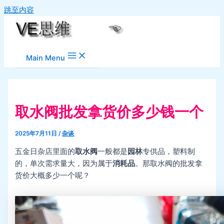
跳至内容
Main Menu
取水阀批发拿货价多少钱一个
2025年7月11日
/
杂谈
五金日杂店里面的
取水阀
一般都是
园林
专供品，塑料制
的，单次需求量大，因为属于
消耗品
。那取水阀的批发拿
货价大概多少一个呢？