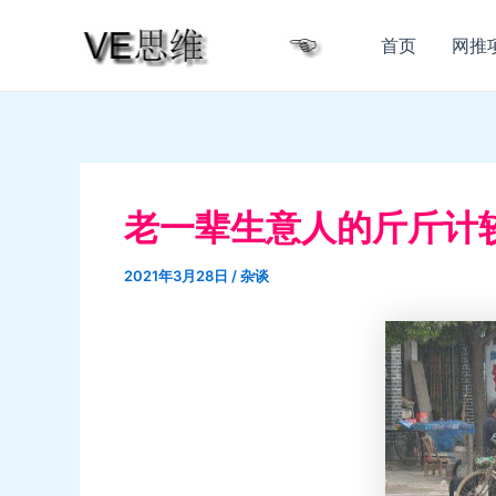
跳
至
首页
网推
内
容
老一辈生意人的斤斤计
2021年3月28日
/
杂谈