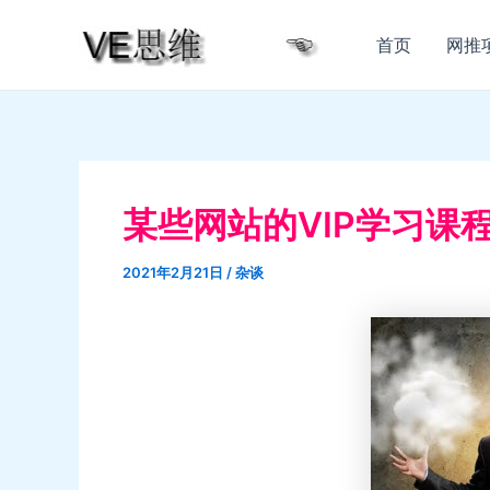
跳
至
首页
网推
内
容
某些网站的VIP学习课
2021年2月21日
/
杂谈