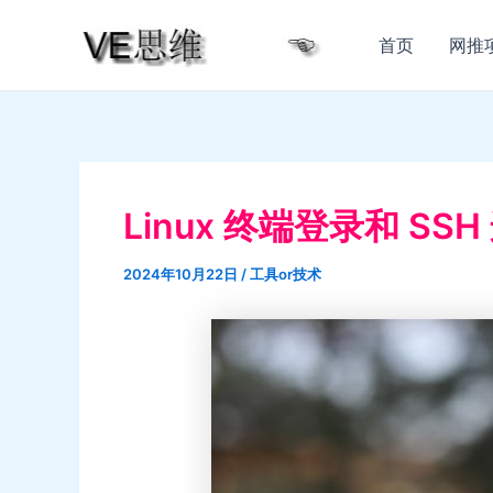
跳
至
首页
网推
内
容
Linux 终端登录和 S
2024年10月22日
/
工具or技术