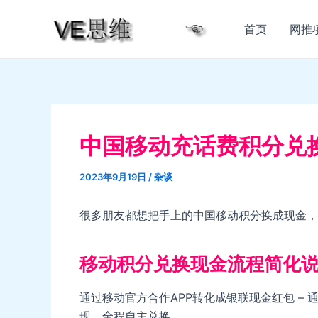
跳
至
首页
网推
内
容
中国移动充话费积分兑
2023年9月19日
/
杂谈
很多朋友都想把手上的中国移动积分换成现金，
移动积分兑换现金流程简化
通过移动官方合作APP转化成银联现金红包 –
现，全程自主兑换。