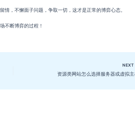
留情，不懈面子问题，争取一切，这才是正常的博弈心态。
场不断博弈的过程！
NEX
资源类网站怎么选择服务器或虚拟主