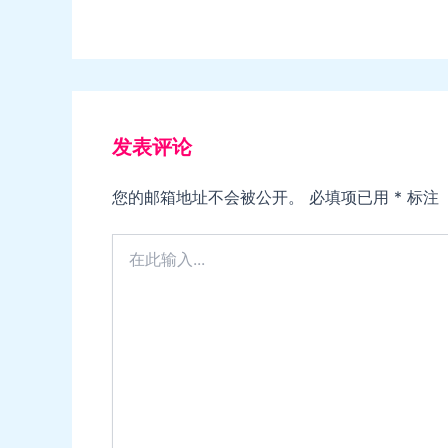
发表评论
您的邮箱地址不会被公开。
必填项已用
*
标注
在
此
输
入...