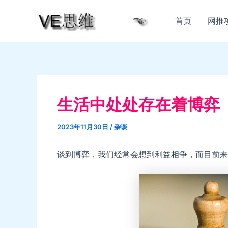
跳
至
首页
网推
内
容
生活中处处存在着博弈
2023年11月30日
/
杂谈
谈到博弈，我们经常会想到利益相争，而目前来