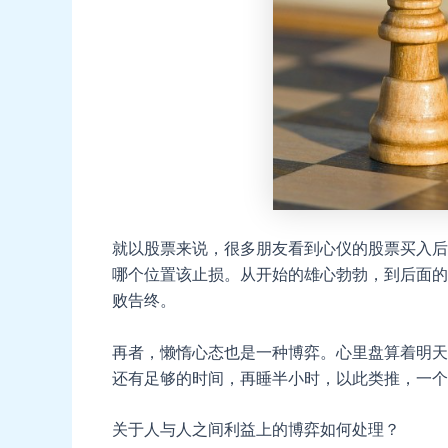
就以股票来说，很多朋友看到心仪的股票买入后
哪个位置该止损。从开始的雄心勃勃，到后面的
败告终。
再者，懒惰心态也是一种博弈。心里盘算着明天
还有足够的时间，再睡半小时，以此类推，一个
关于人与人之间利益上的博弈如何处理？