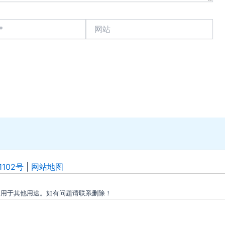
网
站
1102号
|
网站地图
勿用于其他用途。如有问题请联系删除！