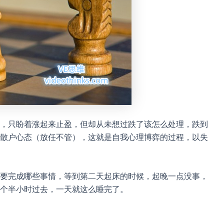
，只盼着涨起来止盈，但却从未想过跌了该怎么处理，跌到
散户心态（放任不管），这就是自我心理博弈的过程，以失
要完成哪些事情，等到第二天起床的时候，起晚一点没事，
个半小时过去，一天就这么睡完了。