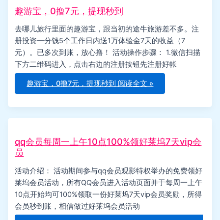
趣游宝，0撸7元，提现秒到
去哪儿旅行里面的趣游宝，跟当初的途牛旅游差不多。注
册投资一分钱5个工作日内送1万体验金7天的收益（7
元）。已多次到账，放心撸！ 活动操作步骤： 1.微信扫描
下方二维码进入，点击右边的注册按钮先注册好帐
趣游宝，0撸7元，提现秒到
阅读全文 »
qq会员每周一上午10点100%领好莱坞7天vip会
员
活动介绍： 活动期间参与qq会员观影特权举办的免费领好
莱坞会员活动，所有QQ会员进入活动页面并于每周一上午
10点开始均可100%领取一份好莱坞7天vip会员奖励，所得
会员秒到账，相信做过好莱坞会员活动