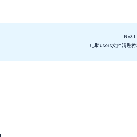
NEX
电脑users文件清理
码